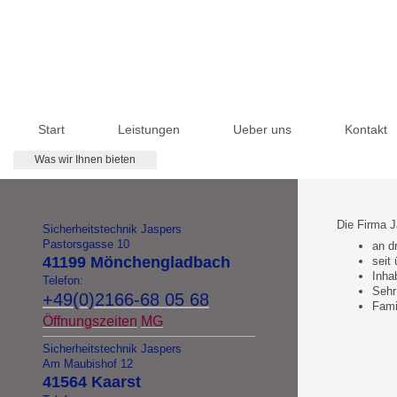
Start
Leistungen
Ueber uns
Kontakt
Was wir Ihnen bieten
Die Firma J
Sicherheitstechnik Jaspers
Pastorsgasse 10
an d
41199
Mönchengladbach
seit
Inha
Telefon:
Sehr
+49(0)2166-68 05 68
Fami
Öffnungszeiten
MG
Sicherheitstechnik Jaspers
Am Maubishof 12
41564 Kaarst